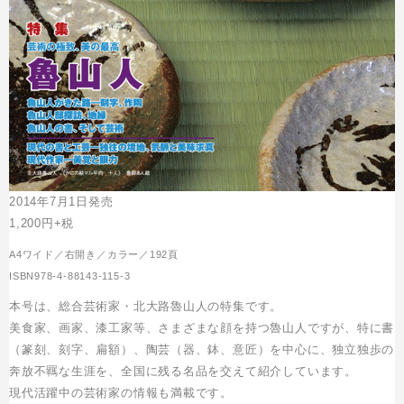
2014年7月1日発売
1,200円+税
A4ワイド／右開き／カラー／192頁
ISBN978-4-88143-115-3
本号は、総合芸術家・北大路魯山人の特集です。
美食家、画家、漆工家等、さまざまな顔を持つ魯山人ですが、特に書
（篆刻、刻字、扁額）、陶芸（器、鉢、意匠）を中心に、独立独歩の
奔放不羈な生涯を、全国に残る名品を交えて紹介しています。
現代活躍中の芸術家の情報も満載です。