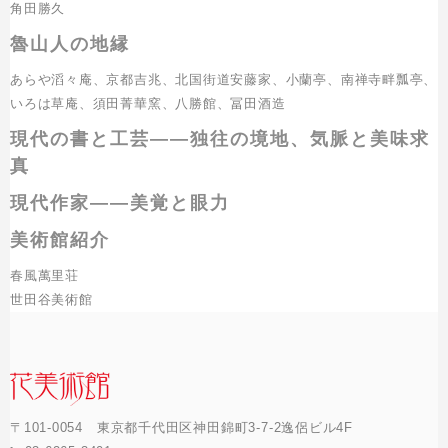
角田勝久
魯山人の地縁
あらや滔々庵、京都吉兆、北国街道安藤家、小蘭亭、南禅寺畔瓢亭、
いろは草庵、須田菁華窯、八勝館、冨田酒造
現代の書と工芸――独往の境地、気脈と美味求
真
現代作家――美覚と眼力
美術館紹介
春風萬里荘
世田谷美術館
〒101-0054 東京都千代田区神田錦町3-7-2逸侶ビル4F