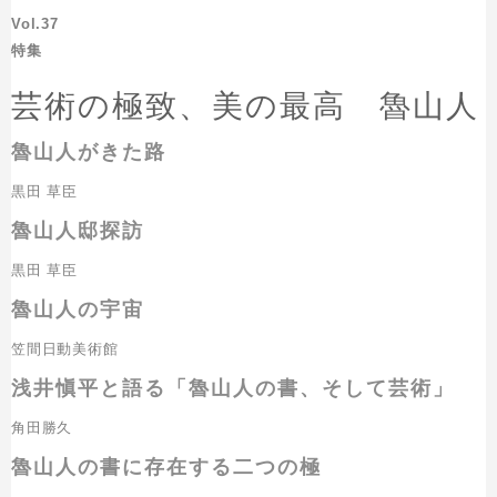
Vol.37
特集
芸術の極致、美の最高 魯山人
魯山人がきた路
黒田 草臣
魯山人邸探訪
黒田 草臣
魯山人の宇宙
笠間日動美術館
浅井愼平と語る「魯山人の書、そして芸術」
角田勝久
魯山人の書に存在する二つの極